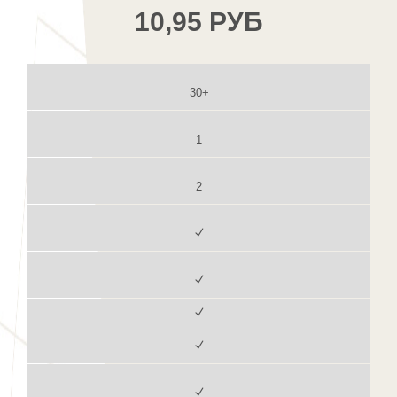
10,95 РУБ
30+
1
2